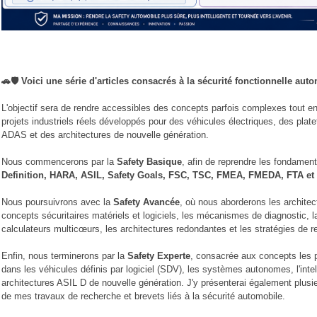
🚗🛡️ Voici une série d'articles consacrés à la sécurité fonctionnelle au
L'objectif sera de rendre accessibles des concepts parfois complexes tout en
projets industriels réels développés pour des véhicules électriques, des pla
ADAS et des architectures de nouvelle génération.
Nous commencerons par la
Safety Basique
, afin de reprendre les fondamen
Definition, HARA, ASIL, Safety Goals, FSC, TSC, FMEA, FMEDA, FTA et 
Nous poursuivrons avec la
Safety Avancée
, où nous aborderons les architec
concepts sécuritaires matériels et logiciels, les mécanismes de diagnostic, 
calculateurs multicœurs, les architectures redondantes et les stratégies de rep
Enfin, nous terminerons par la
Safety Experte
, consacrée aux concepts les p
dans les véhicules définis par logiciel (SDV), les systèmes autonomes, l'intel
architectures ASIL D de nouvelle génération. J'y présenterai également plusi
de mes travaux de recherche et brevets liés à la sécurité automobile.